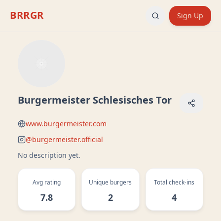
BRRGR
Sign Up
Burgermeister Schlesisches Tor
www.burgermeister.com
@
burgermeister.official
No description yet.
Avg rating
Unique burgers
Total check-ins
7.8
2
4